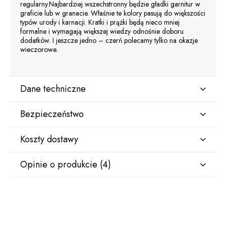
regularny.Najbardziej wszechstronny będzie gładki garnitur w
graficie lub w granacie. Właśnie te kolory pasują do większości
typów urody i karnacji. Kratki i prążki będą nieco mniej
formalne i wymagają większej wiedzy odnośnie doboru
dodatków. I jeszcze jedno – czerń polecamy tylko na okazje
wieczorowe.
Dane techniczne
Bezpieczeństwo
Kolor
Grafitowy
Koszty dostawy
Producent
Deseń
Opinie o produkcie (4)
M&M SUITS
Gładki
Kraj wysyłki:
Saska 63K/2
35-630 Rzeszów, Polska
Skład
Albert Jeżyk
bok@mmsuits.pl
PES70%/VI30%
+48573569447
2 sierpnia 2018
Kurier - przedpłata
16,00 zł
Konserwacja
Bardzo ładny grafitowy garnitur dobrze dopasowany do