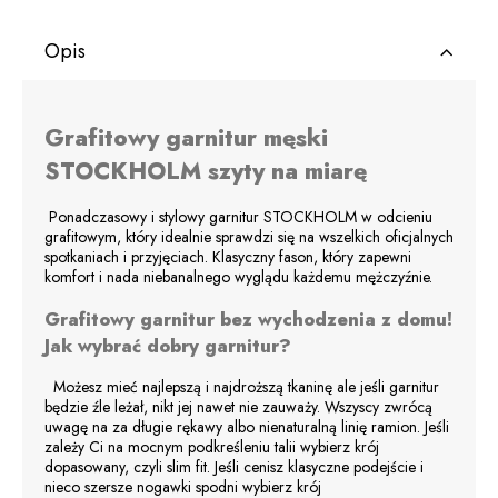
Opis
Grafitowy garnitur męski
STOCKHOLM szyty na miarę
Ponadczasowy i stylowy garnitur STOCKHOLM w odcieniu
grafitowym, który idealnie sprawdzi się na wszelkich oficjalnych
spotkaniach i przyjęciach. Klasyczny fason, który zapewni
komfort i nada niebanalnego wyglądu każdemu mężczyźnie.
Grafitowy garnitur bez wychodzenia z domu!
Jak wybrać dobry garnitur?
Możesz mieć najlepszą i najdroższą tkaninę ale jeśli garnitur
będzie źle leżał, nikt jej nawet nie zauważy. Wszyscy zwrócą
uwagę na za długie rękawy albo nienaturalną linię ramion. Jeśli
zależy Ci na mocnym podkreśleniu talii wybierz krój
dopasowany, czyli slim fit. Jeśli cenisz klasyczne podejście i
nieco szersze nogawki spodni wybierz krój