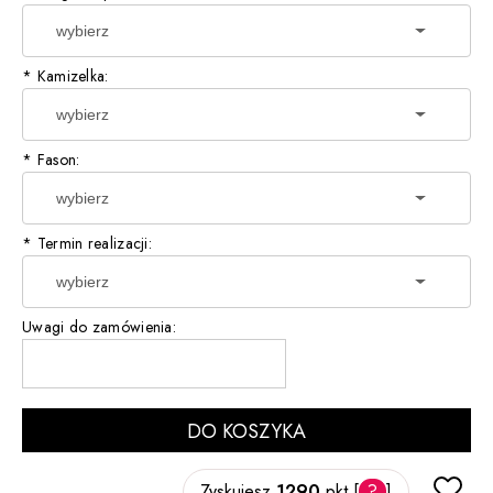
*
Kamizelka:
*
Fason:
*
Termin realizacji:
Uwagi do zamówienia:
DO KOSZYKA
Zyskujesz
1290
pkt [
?
]