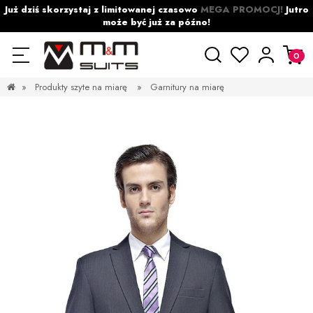
Już dziś skorzystaj z limitowanej czasowo
MEGA PROMOCJ!
Jutro
może być już za późno!
»
Produkty szyte na miarę
»
Garnitury na miarę