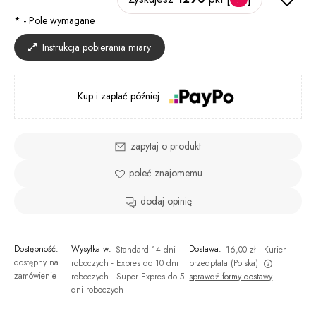
*
- Pole wymagane
Instrukcja pobierania miary
Kup i zapłać później
zapytaj o produkt
poleć znajomemu
dodaj opinię
Dostępność:
Wysyłka w:
Dostawa:
Standard 14 dni
16,00 zł
- Kurier -
dostępny na
roboczych - Expres do 10 dni
przedpłata
(Polska)
zamówienie
roboczych - Super Expres do 5
sprawdź formy dostawy
Cena nie zawiera ewentualnych kosztów płatności
dni roboczych