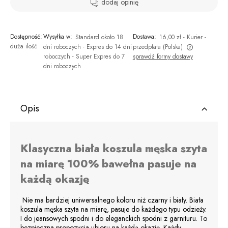
dodaj opinię
Dostępność:
Wysyłka w:
Dostawa:
Standard około 18
16,00 zł
- Kurier -
duża ilość
dni roboczych - Expres do 14 dni
przedpłata
(Polska)
roboczych - Super Expres do 7
sprawdź formy dostawy
Cena nie zawiera ewentualnych kosztów płatności
dni roboczych
Opis
Klasyczna biała koszula męska szyta
na miarę 100% bawełna pasuje na
każdą okazję
Nie ma bardziej uniwersalnego koloru niż czarny i biały. Biała
koszula męska szyta na miarę, pasuje do każdego typu odzieży.
I do jeansowych spodni i do eleganckich spodni z garnituru. To
bezpieczna propozycja ubioru na każdą okazję. Każdy