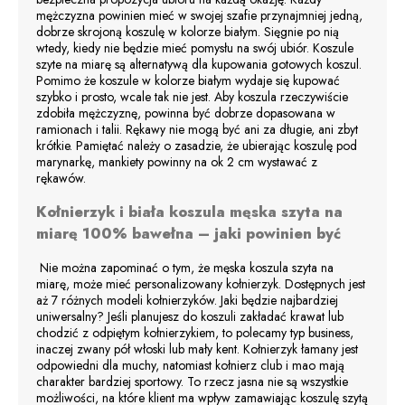
mężczyzna powinien mieć w swojej szafie przynajmniej jedną,
dobrze skrojoną koszulę w kolorze białym. Sięgnie po nią
wtedy, kiedy nie będzie mieć pomysłu na swój ubiór. Koszule
szyte na miarę są alternatywą dla kupowania gotowych koszul.
Pomimo że koszule w kolorze białym wydaje się kupować
szybko i prosto, wcale tak nie jest. Aby koszula rzeczywiście
zdobiła mężczyznę, powinna być dobrze dopasowana w
ramionach i talii. Rękawy nie mogą być ani za długie, ani zbyt
krótkie. Pamiętać należy o zasadzie, że ubierając koszulę pod
marynarkę, mankiety powinny na ok 2 cm wystawać z
rękawów.
Kołnierzyk i biała koszula męska szyta na
miarę 100% bawełna – jaki powinien być
Nie można zapominać o tym, że męska koszula szyta na
miarę, może mieć personalizowany kołnierzyk. Dostępnych jest
aż 7 różnych modeli kołnierzyków. Jaki będzie najbardziej
uniwersalny? Jeśli planujesz do koszuli zakładać krawat lub
chodzić z odpiętym kołnierzykiem, to polecamy typ business,
inaczej zwany pół włoski lub mały kent. Kołnierzyk łamany jest
odpowiedni dla muchy, natomiast kołnierz club i mao mają
charakter bardziej sportowy. To rzecz jasna nie są wszystkie
możliwości, na które klient ma wpływ zamawiając koszulę szytą