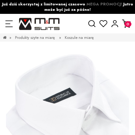
Już dziś skorzystaj z limitowanej czasowo
MEGA PROMOCJ!
Jutro
może być już za późno!
»
Produkty szyte na miarę
»
Koszule na miarę