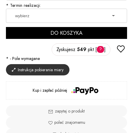
*
Termin realizacji:
DO KOSZYKA
Zyskujesz
549
pkt [
?
]
*
- Pole wymagane
Instrukcja pobierania miary
Kup i zapłać później
zapytaj o produkt
poleć znajomemu